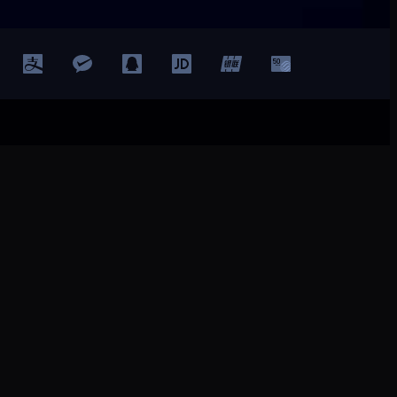
登录
注册
决赛电竞赛事竞猜