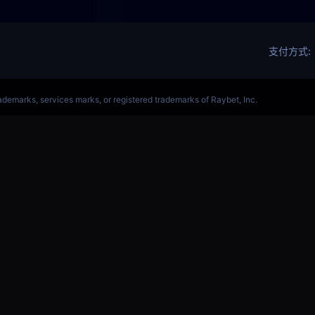
腾讯游戏
14英雄联盟全球总