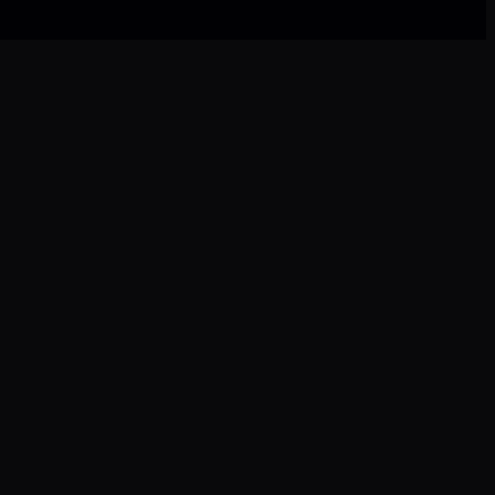
登录
注册
总决赛电竞赛事竞