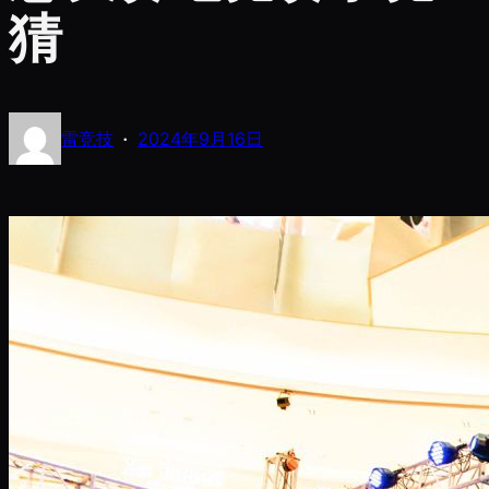
猜
·
雷竞技
2024年9月16日