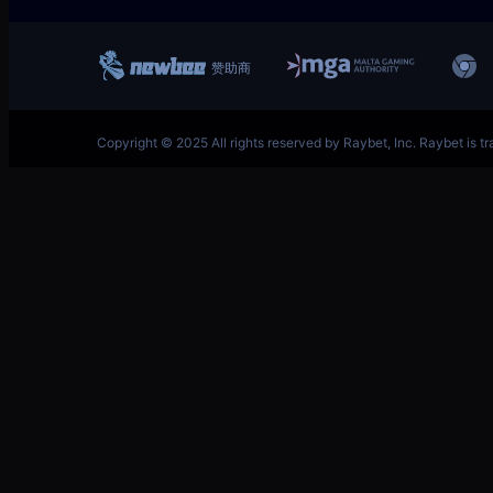
跳
英雄联盟MSI季中冠军赛竞猜奖励领取-LOL官方网站-
至
内
容
赌英雄联盟比赛_