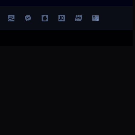
登录
注册
球总决赛电竞赛事