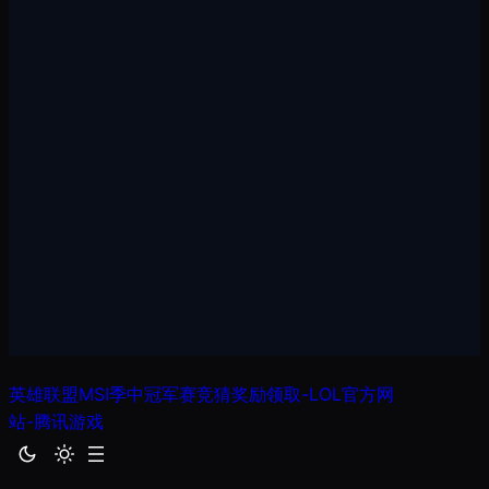
跳
英雄联盟MSI季中冠军赛竞猜奖励领取-LOL官方网
至
站-腾讯游戏
内
容