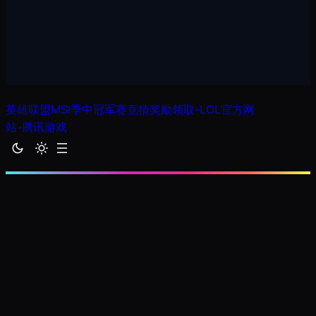
跳
英雄联盟MSI季中冠军赛竞猜奖励领取-LOL官方网
至
站-腾讯游戏
内
容
英雄联盟投注网站_