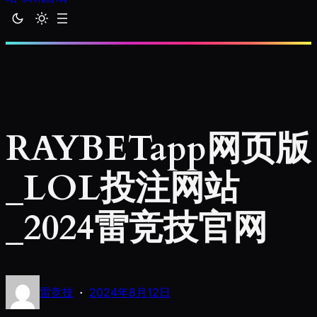
内
容
RAYBETapp网页版
_LOL投注网站
_2024雷竞技官网
·
雷竞技
2024年8月12日