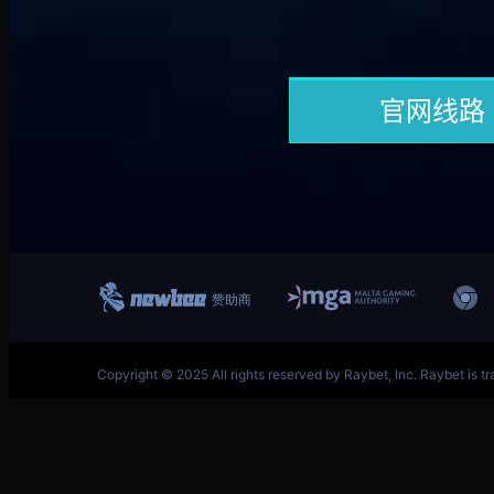
跳
英雄联盟MSI季中冠军赛竞猜奖励领取-LOL官方网站-
至
内