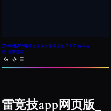
跳
英雄联盟MSI季中冠军赛竞猜奖励领取-LOL官方网
至
站-腾讯游戏
内
容
雷竞技app网页版_