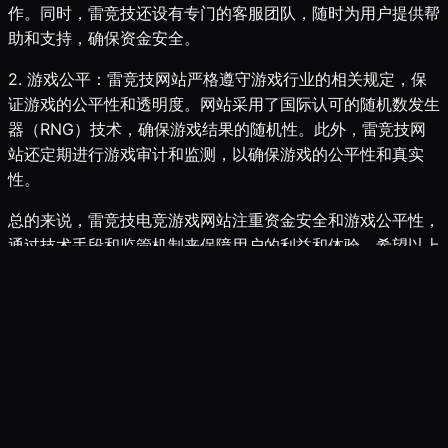
作。同时，雷竞技还设有专门的客服团队，随时为用户提供帮
助和支持，确保资金安全。
2. 游戏公平：雷竞技网站严格遵守游戏行业的相关规定，保
证游戏的公平性和透明度。网站采用了国际认可的随机数发生
器（RNG）技术，确保游戏结果的随机性。此外，雷竞技网
站还定期进行游戏审计和监测，以确保游戏的公平性和真实
性。
总的来说，雷竞技电竞游戏网站注重资金安全和游戏公平性，
通过技术手段和监管机制来保障用户的利益和体验。希望以上
信息能够满足您的需求，如有任何其他问题，请随时与我们联
系。感谢您对雷竞技的支持！
Tags:
raybet雷竞技地址
买电竞比赛输赢的app
电竞实时数
据网
←
Previous:
雷竞技官网地址
Next:
RAYBET官网下注_雷竞