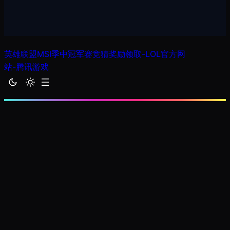
跳
英雄联盟MSI季中冠军赛竞猜奖励领取-LOL官方网
至
站-腾讯游戏
内
容
csgo赛事竞猜网站_
雷竞技app