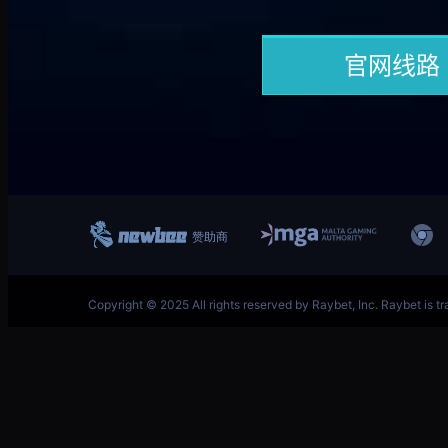
跳
英雄联盟MSI季中冠军赛竞猜奖励领取-LOL官方网站-
至
内
容