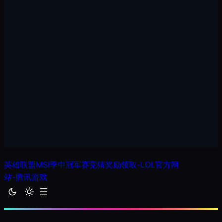
跳
英雄联盟MSI季中冠军赛竞猜奖励领取-LOL官方网
至
站-腾讯游戏
内
容