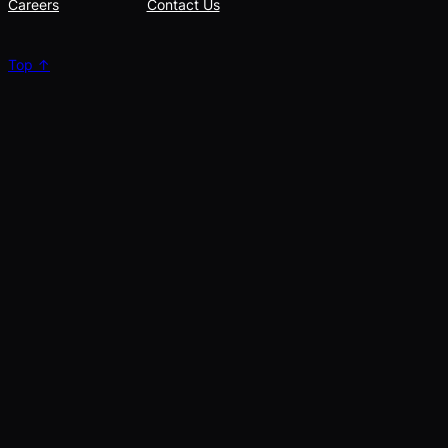
Careers
Contact Us
Top ↑