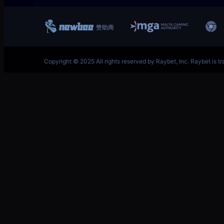
跳
英雄联盟MSI季中冠军赛竞猜奖励领取-LOL官方网站-
至
内
容
英雄联盟S14比