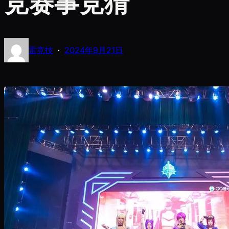
竞赛事竞猜
·
雷竞技
2024年9月21日