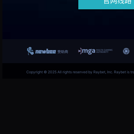
跳
英雄联盟MSI季中冠军赛竞猜奖励领取-LOL官方网站-
至
内
容