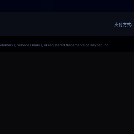
腾讯游戏
_S14英雄联盟全