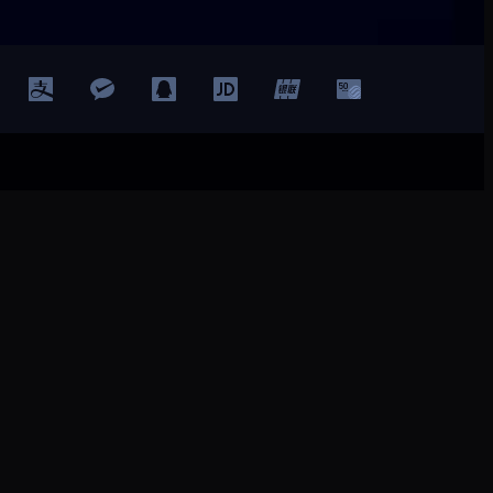
登录
注册
球总决赛电竞赛事竞猜