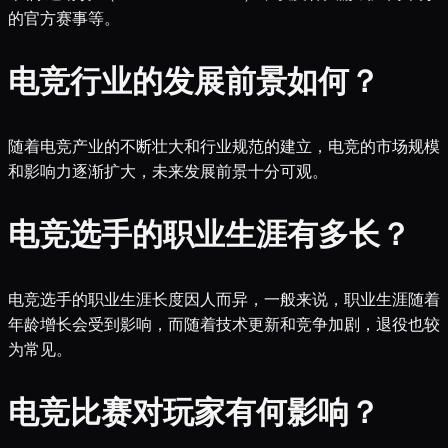
的官方赛事等。
电竞行业的发展前景如何？
随着电竞产业的不断壮大和行业规范的建立，电竞的市场规模
和影响力逐渐扩大，未来发展前景十分可观。
电竞选手的职业生涯有多长？
电竞选手的职业生涯长度因人而异，一般来说，职业生涯随着
年龄增长会受到影响，而随着技术更新和竞争加剧，退役也较
为常见。
电竞比赛对玩家有何影响？