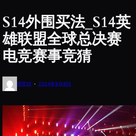
S14外围买法_S14英
雄联盟全球总决赛
电竞赛事竞猜
·
雷竞技
2024年9月8日