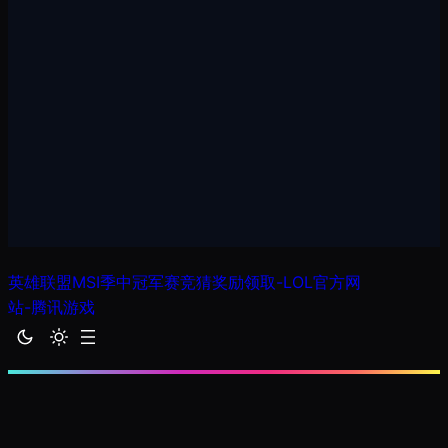
跳
英雄联盟MSI季中冠军赛竞猜奖励领取-LOL官方网
至
站-腾讯游戏
内
容