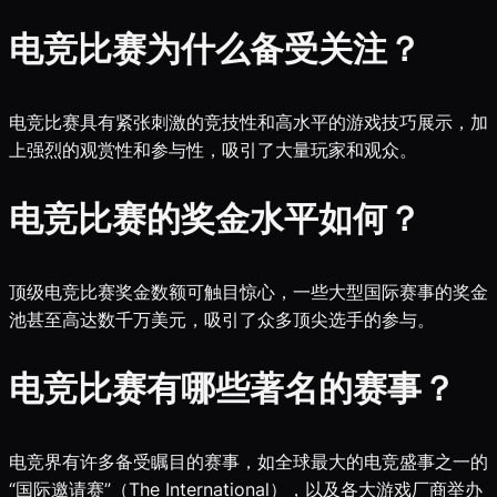
电竞比赛为什么备受关注？
电竞比赛具有紧张刺激的竞技性和高水平的游戏技巧展示，加
上强烈的观赏性和参与性，吸引了大量玩家和观众。
电竞比赛的奖金水平如何？
顶级电竞比赛奖金数额可触目惊心，一些大型国际赛事的奖金
池甚至高达数千万美元，吸引了众多顶尖选手的参与。
电竞比赛有哪些著名的赛事？
电竞界有许多备受瞩目的赛事，如全球最大的电竞盛事之一的
“国际邀请赛”（The International），以及各大游戏厂商举办