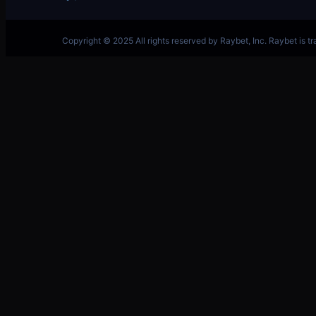
跳
英雄联盟MSI季中冠军赛竞猜奖励领取-LOL官方网站-
至
内
容
S14世界赛赛程
·
雷竞技
2024年9月5日