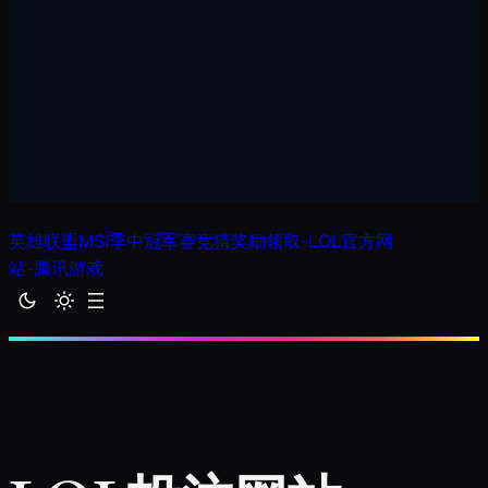
跳
英雄联盟MSI季中冠军赛竞猜奖励领取-LOL官方网
至
站-腾讯游戏
内
容