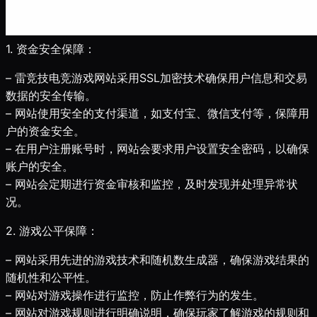
1. 资金安全保障：
– 雷竞技电竞游戏网站采用SSL加密技术确保用户信息和交易
数据的安全传输。
– 网站使用安全的支付渠道，如支付宝、微信支付等，保障用
户的资金安全。
– 在用户注册账号时，网站会要求用户设置安全密码，以确保
账户的安全。
– 网站会定期进行资金审核和监控，及时发现并处理异常状
况。
2. 游戏公平保障：
– 网站采用先进的游戏技术和随机数生成器，确保游戏结果的
随机性和公平性。
– 网站对游戏操作进行监控，防止作弊行为的发生。
– 网站对游戏规则进行明确说明，确保玩家了解游戏的规则和