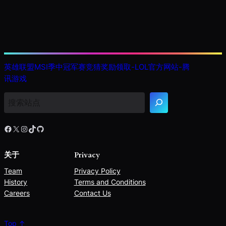
英雄联盟MSI季中冠军赛竞猜奖励领取-LOL官方网站-腾
讯游戏
搜
索
Facebook
X
Instagram
TikTok
GitHub
关于
Privacy
Team
Privacy Policy
History
Terms and Conditions
Careers
Contact Us
Top ↑