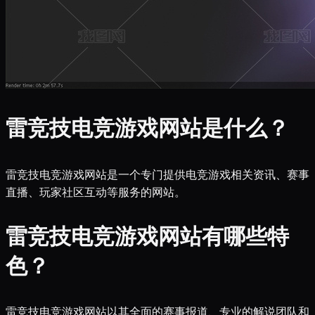
雷竞技电竞游戏网站是什么？
雷竞技电竞游戏网站是一个专门提供电竞游戏相关资讯、赛事
直播、玩家社区互动等服务的网站。
雷竞技电竞游戏网站有哪些特
色？
雷竞技电竞游戏网站以其全面的赛事报道、专业的解说团队和