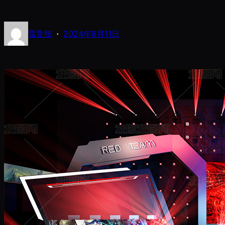
·
雷竞技
2024年8月11日