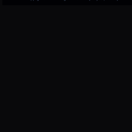
跳
英雄联盟MSI季中冠军赛竞猜奖励领取-LOL官方网站-
至
内
容
RAYBETapp网
网
·
雷竞技
2024年7月28日